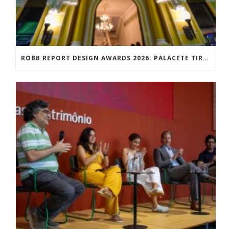
ROBB REPORT DESIGN AWARDS 2026: PALACETE TIRACHAPÉU VENCE PRÊMIO NACIONAL DE DESIGN NA CATEGORIA MELHOR PROJETO PARA A CULTURA