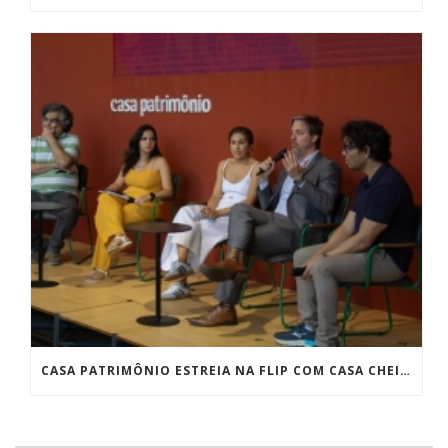
CASA PATRIMÔNIO ESTREIA NA FLIP COM CASA CHEIA E DEBATES SOBRE PRESERVAÇÃO