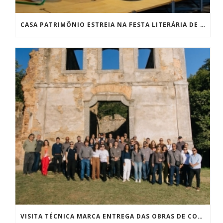
CASA PATRIMÔNIO ESTREIA NA FESTA LITERÁRIA DE PARATY COM SUCESSO DE PÚBLICO E RECEBE QUASE 2 MIL PESSOAS
VISITA TÉCNICA MARCA ENTREGA DAS OBRAS DE CONSOLIDAÇÃO DAS RUÍNAS DA IGREJA DE SÃO JOSÉ DA BOA MORTE