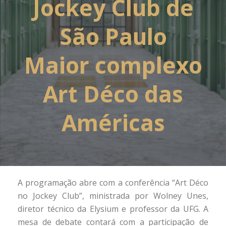
Jockey Club de
São Paulo
Maior complexo
Art Déco das
Américas
A programação abre com a conferência “Art Déco
no Jockey Club”, ministrada por Wolney Unes,
diretor técnico da Elysium e professor da UFG. A
mesa de debate contará com a participação de