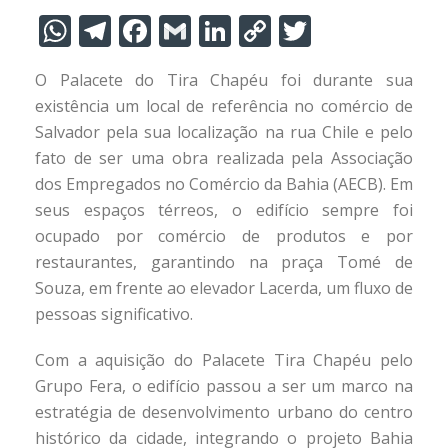
W
T
F
G
Li
C
T
h
el
ac
m
n
o
w
O Palacete do Tira Chapéu foi durante sua
at
e
e
ai
k
p
itt
existência um local de referência no comércio de
s
gr
b
l
e
y
er
Salvador pela sua localização na rua Chile e pelo
A
a
o
dI
Li
fato de ser uma obra realizada pela Associação
p
m
o
n
n
dos Empregados no Comércio da Bahia (AECB). Em
seus espaços térreos, o edifício sempre foi
p
k
k
ocupado por comércio de produtos e por
restaurantes, garantindo na praça Tomé de
Souza, em frente ao elevador Lacerda, um fluxo de
pessoas significativo.
Com a aquisição do Palacete Tira Chapéu pelo
Grupo Fera, o edifício passou a ser um marco na
estratégia de desenvolvimento urbano do centro
histórico da cidade, integrando o projeto Bahia