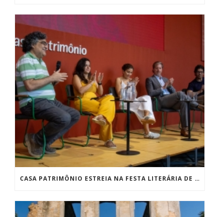
CASA PATRIMÔNIO ESTREIA NA FESTA LITERÁRIA DE PARATY COM SUCESSO DE PÚBLICO E RECEBE QUASE 2 MIL PESSOAS