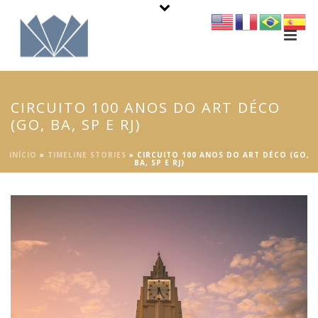
CIRCUITO 100 ANOS DO ART DÉCO
(GO, BA, SP E RJ)
INÍCIO
»
TIMELINE STORIES
»
CIRCUITO 100 ANOS DO ART DÉCO (GO,
BA, SP E RJ)