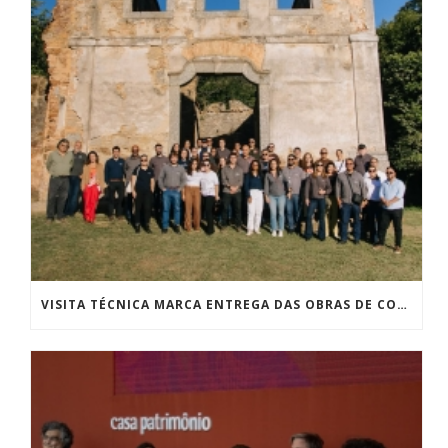
VISITA TÉCNICA MARCA ENTREGA DAS OBRAS DE CONSOLIDAÇÃO DAS RUÍNAS DA IGREJA DE SÃO JOSÉ DA BOA MORTE