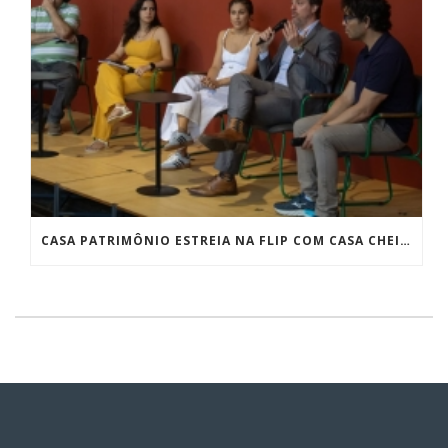
CASA PATRIMÔNIO ESTREIA NA FLIP COM CASA CHEIA E DEBATES SOBRE PRESERVAÇÃO