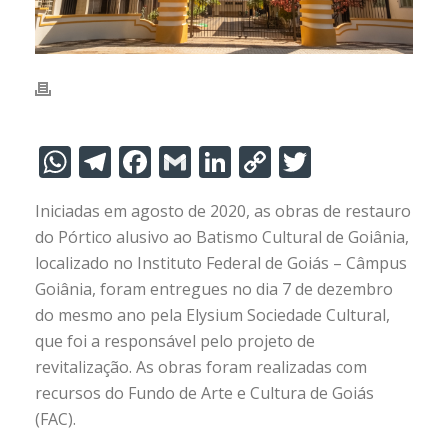
W
T
F
G
Li
C
T
h
el
ac
m
n
o
w
Iniciadas em agosto de 2020, as obras de restauro
at
e
e
ai
k
p
itt
do Pórtico alusivo ao Batismo Cultural de Goiânia,
s
gr
b
l
e
y
er
localizado no Instituto Federal de Goiás – Câmpus
A
a
o
dI
Li
Goiânia, foram entregues no dia 7 de dezembro
p
m
o
n
n
do mesmo ano pela Elysium Sociedade Cultural,
que foi a responsável pelo projeto de
p
k
k
revitalização. As obras foram realizadas com
recursos do Fundo de Arte e Cultura de Goiás
(FAC).
⠀