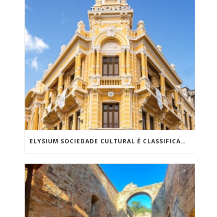
ELYSIUM SOCIEDADE CULTURAL É CLASSIFICADA PARA ETAPA ESTADUAL DO PRÊMIO RODRIGO MELO FRANCO DE ANDRADE COM PROJETO REALIZADO NA BAHIA