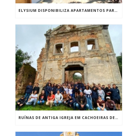
ELYSIUM DISPONIBILIZA APARTAMENTOS PARA FUNCIONÁRIOS COM CUSTOS PAGOS PARCIALMENTE PELA INSTITUIÇÃO
RUÍNAS DE ANTIGA IGREJA EM CACHOEIRAS DE MACACU ATRAEM ESTUDANTES E PESQUISADORES DURANTE OBRAS DE CONSOLIDAÇÃO