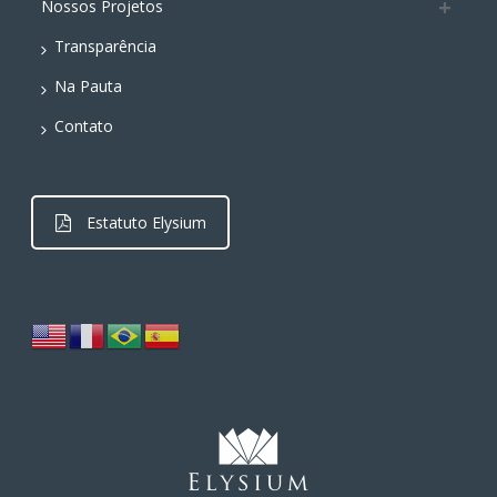
Nossos Projetos
p
k
k
Transparência
Na Pauta
Contato
Estatuto Elysium