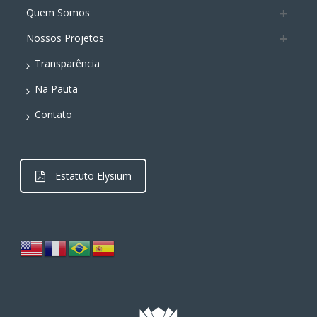
A
a
o
dI
Li
Quem Somos
p
m
o
n
n
Nossos Projetos
p
k
k
Transparência
Na Pauta
Contato
Estatuto Elysium