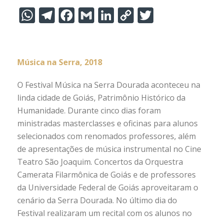
W
T
F
G
Li
C
T
h
el
ac
m
n
o
w
at
e
e
ai
k
p
itt
s
gr
b
l
e
y
er
Música na Serra, 2018
A
a
o
dI
Li
O Festival Música na Serra Dourada aconteceu na
p
m
o
n
n
linda cidade de Goiás, Patrimônio Histórico da
p
k
k
Humanidade. Durante cinco dias foram
ministradas masterclasses e oficinas para alunos
selecionados com renomados professores, além
de apresentações de música instrumental no Cine
Teatro São Joaquim. Concertos da Orquestra
Camerata Filarmônica de Goiás e de professores
da Universidade Federal de Goiás aproveitaram o
cenário da Serra Dourada. No último dia do
Festival realizaram um recital com os alunos no