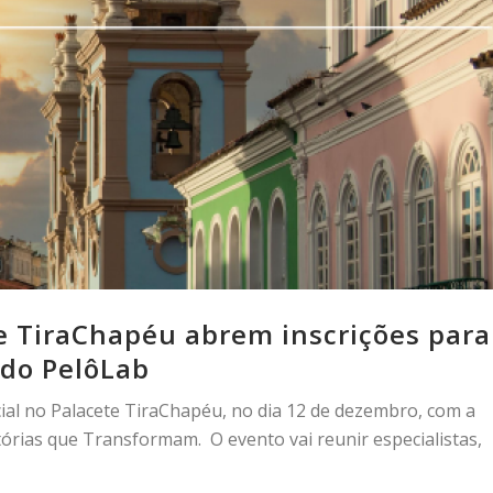
e TiraChapéu abrem inscrições para
 do PelôLab
al no Palacete TiraChapéu, no dia 12 de dezembro, com a
tórias que Transformam. O evento vai reunir especialistas,