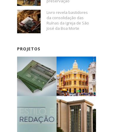
preservação
Livro revela bastidores
da consolidação das
Ruínas da Igreja de São
José da Boa Morte
PROJETOS