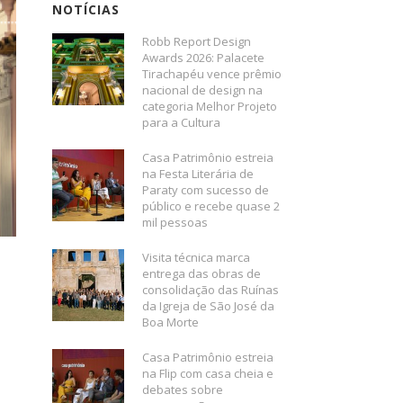
NOTÍCIAS
Robb Report Design
Awards 2026: Palacete
Tirachapéu vence prêmio
nacional de design na
categoria Melhor Projeto
para a Cultura
Casa Patrimônio estreia
na Festa Literária de
Paraty com sucesso de
público e recebe quase 2
mil pessoas
Visita técnica marca
entrega das obras de
consolidação das Ruínas
da Igreja de São José da
Boa Morte
Casa Patrimônio estreia
na Flip com casa cheia e
debates sobre