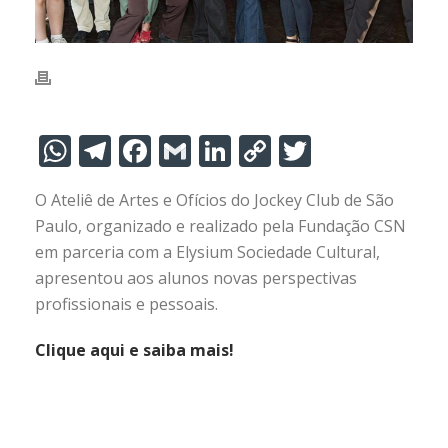
W
T
F
G
Li
C
T
h
el
ac
m
n
o
w
O Ateliê de Artes e Ofícios do Jockey Club de São
at
e
e
ai
k
p
itt
Paulo, organizado e realizado pela Fundação CSN
s
gr
b
l
e
y
er
em parceria com a Elysium Sociedade Cultural,
A
a
o
dI
Li
apresentou aos alunos novas perspectivas
p
m
o
n
n
profissionais e pessoais.
p
k
k
Clique aqui e saiba mais!