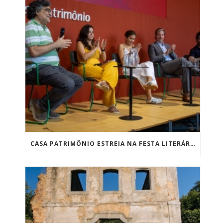
CASA PATRIMÔNIO ESTREIA NA FESTA LITERÁRIA DE PARATY COM SUCESSO DE PÚBLICO E RECEBE QUASE 2 MIL PESSOAS