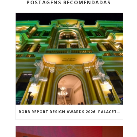
POSTAGENS RECOMENDADAS
ROBB REPORT DESIGN AWARDS 2026: PALACETE TIRACHAPÉU VENCE PRÊMIO NACIONAL DE DESIGN NA CATEGORIA MELHOR PROJETO PARA A CULTURA