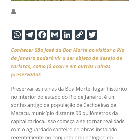
W
T
F
G
Li
C
T
h
el
ac
m
n
o
w
Conhecer São José da Boa Morte ao visitar o Rio
at
e
e
ai
k
p
itt
de Janeiro poderá vir a ser objeto de desejo de
s
gr
b
l
e
y
er
turistas, como já ocorre em outras ruínas
A
a
o
dI
Li
preservadas
p
m
o
n
n
Preservar as ruínas da Boa Morte, lugar histórico
p
k
k
no interior do estado do Rio de Janeiro, é um
sonho antigo da população de Cachoeiras de
Macacu, município distante 96 quilômetros da
capital carioca. Isso começa a se tornar realidade
com o aguardado canteiro de obras instalado
recentemente no conjunto arqueológico do