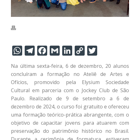
W
T
F
G
Li
C
T
h
el
ac
m
n
o
w
Na última sexta-feira, 6 de dezembro, 20 alunos
at
e
e
ai
k
p
itt
concluíram a formação no Ateliê de Artes e
s
gr
b
l
e
y
er
Ofícios, promovido pela Elysium Sociedade
A
a
o
dI
Li
Cultural em parceria com o Jockey Club de São
p
m
o
n
n
Paulo. Realizado de 9 de setembro a 6 de
dezembro de 2024, o curso foi gratuito e ofereceu
p
k
k
uma formação teórico-prática abrangente, com o
objetivo de capacitar jovens para atuarem com
preservação do patrimônio histórico no Brasil.
Durante a cerimônia de formatura, estiveram