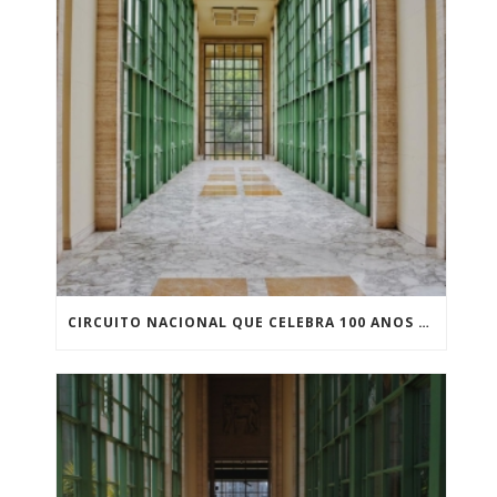
CIRCUITO NACIONAL QUE CELEBRA 100 ANOS DO ART DÉCO CHEGA A SÃO PAULO, REALIZADO PELA ELYSIUM SOCIEDADE CULTURAL