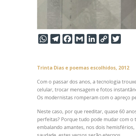
W
T
F
G
Li
C
T
h
el
ac
m
n
o
w
at
e
e
ai
k
p
itt
s
gr
b
l
e
y
er
Trinta Dias e poemas escolhidos, 2012
A
a
o
dI
Li
Com o passar dos anos, a tecnologia troux
p
m
o
n
n
celular, trocar mensagem e fotos instantân
p
k
k
Os modernistas romperam com o apreço pel
Neste caso, por que reeditar, quase 60 ano
perfeitas? Porque tudo pode mudar com o 
embalando amantes, nos dois hemisférios, 
saudade, estes versos serão eternos.