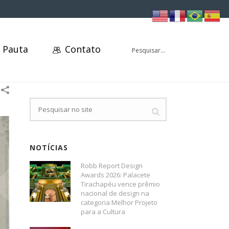
 Pauta
Contato
NOTÍCIAS
Robb Report Design
Awards 2026: Palacete
Tirachapéu vence prêmio
nacional de design na
categoria Melhor Projeto
para a Cultura