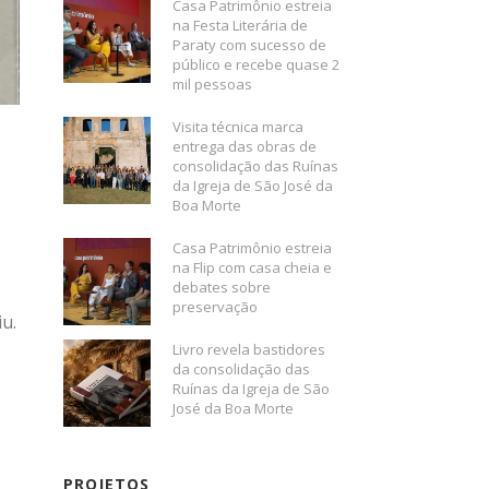
Casa Patrimônio estreia
na Festa Literária de
Paraty com sucesso de
público e recebe quase 2
mil pessoas
Visita técnica marca
entrega das obras de
consolidação das Ruínas
da Igreja de São José da
Boa Morte
Casa Patrimônio estreia
na Flip com casa cheia e
debates sobre
preservação
u.
Livro revela bastidores
da consolidação das
Ruínas da Igreja de São
José da Boa Morte
PROJETOS