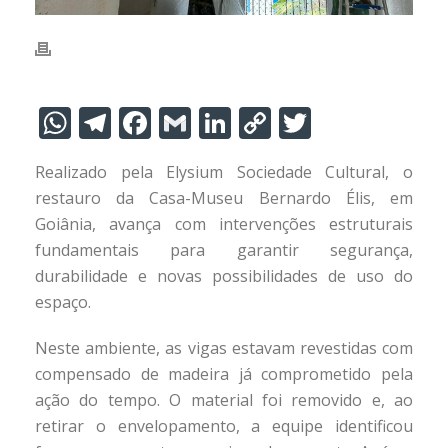
W
T
F
G
Li
C
T
h
el
ac
m
n
o
w
Realizado pela Elysium Sociedade Cultural, o
at
e
e
ai
k
p
itt
restauro da Casa-Museu Bernardo Élis, em
s
gr
b
l
e
y
er
Goiânia, avança com intervenções estruturais
A
a
o
dI
Li
fundamentais para garantir segurança,
p
m
o
n
n
durabilidade e novas possibilidades de uso do
espaço.
p
k
k
Neste ambiente, as vigas estavam revestidas com
compensado de madeira já comprometido pela
ação do tempo. O material foi removido e, ao
retirar o envelopamento, a equipe identificou