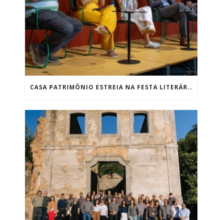
CASA PATRIMÔNIO ESTREIA NA FESTA LITERÁRIA DE PARATY COM SUCESSO DE PÚBLICO E RECEBE QUASE 2 MIL PESSOAS