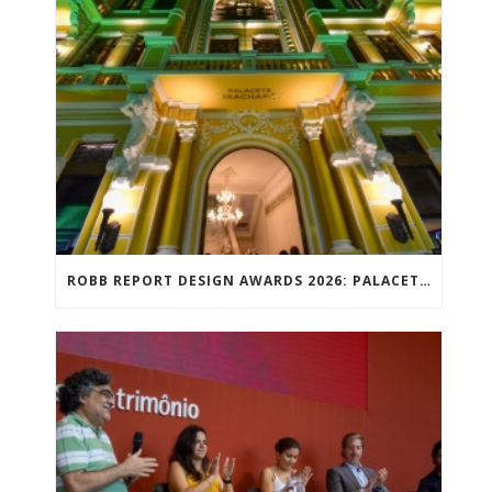
ROBB REPORT DESIGN AWARDS 2026: PALACETE TIRACHAPÉU VENCE PRÊMIO NACIONAL DE DESIGN NA CATEGORIA MELHOR PROJETO PARA A CULTURA