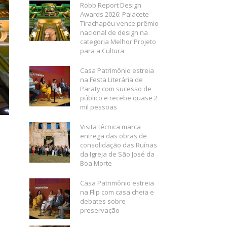
Robb Report Design
Awards 2026: Palacete
Tirachapéu vence prêmio
nacional de design na
categoria Melhor Projeto
para a Cultura
Casa Patrimônio estreia
na Festa Literária de
Paraty com sucesso de
público e recebe quase 2
mil pessoas
Visita técnica marca
entrega das obras de
consolidação das Ruínas
da Igreja de São José da
Boa Morte
Casa Patrimônio estreia
na Flip com casa cheia e
debates sobre
preservação