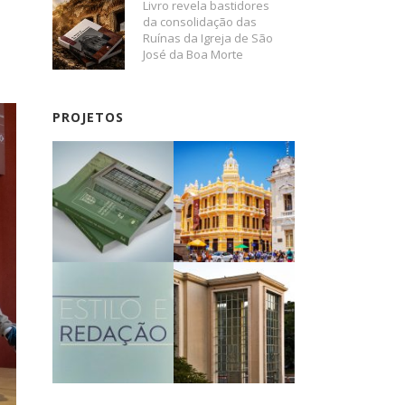
Livro revela bastidores
da consolidação das
Ruínas da Igreja de São
José da Boa Morte
PROJETOS