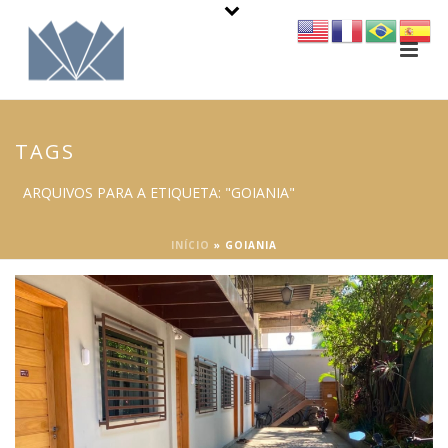
TAGS
ARQUIVOS PARA A ETIQUETA: "GOIANIA"
INÍCIO
»
GOIANIA