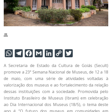
W
T
F
G
Li
C
T
h
el
ac
m
n
o
w
A Secretaria de Estado da Cultura de Goiás (Secult)
at
e
e
ai
k
p
itt
promove a 23ª Semana Nacional de Museus, de 12 a 18
s
gr
b
l
e
y
er
de maio, com uma série de atividades voltadas à
A
a
o
dI
Li
valorização dos museus e ao fortalecimento da relação
p
m
o
n
n
dessas instituições com a sociedade. Promovida pelo
Instituto Brasileiro de Museus (Ibram) em celebração
p
k
k
ao Dia Internacional dos Museus (18/5), o tema deste
ano é “O futuro dos museus em comunidades em