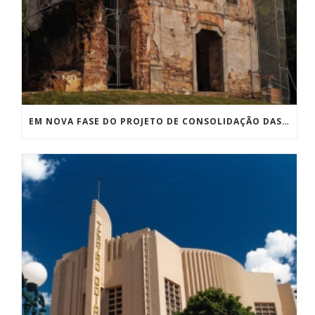
EM NOVA FASE DO PROJETO DE CONSOLIDAÇÃO DAS RUÍNAS DE MACACU, MONUMENTO GANHARÁ UM MIRANTE