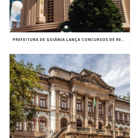
PREFEITURA DE GOIÂNIA LANÇA CONCURSOS DE REDAÇÃO E DE FOTOGRAFIA EM HOMENAGEM AOS 100 ANOS DO ART DÉCO EM PARCERIA COM A ELYSIUM