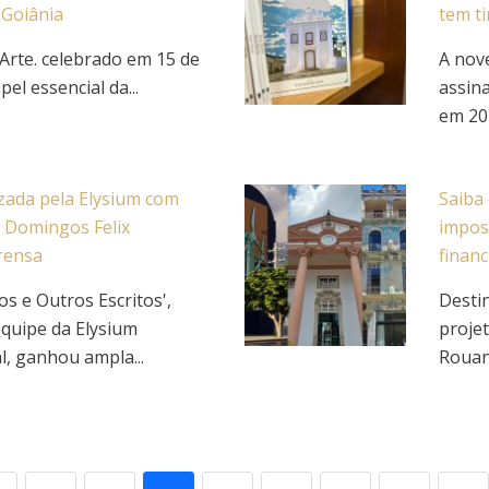
 Goiânia
tem t
Arte. celebrado em 15 de
A nove
pel essencial da...
assin
em 202
zada pela Elysium com
Saiba
e Domingos Felix
impos
rensa
finan
os e Outros Escritos',
Desti
equipe da Elysium
projet
l, ganhou ampla...
Rouan