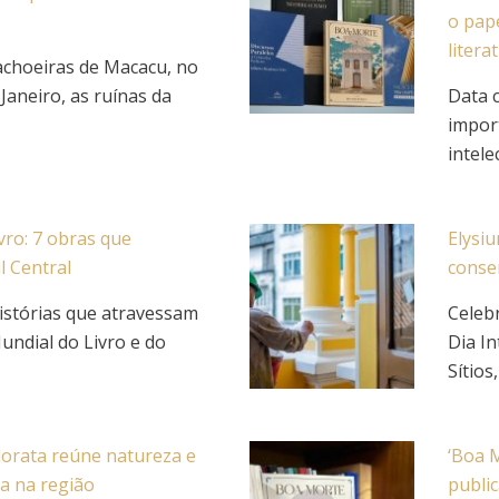
o pape
litera
achoeiras de Macacu, no
 Janeiro, as ruínas da
Data c
impor
intelec
vro: 7 obras que
Elysiu
l Central
conse
istórias que atravessam
Celeb
undial do Livro e do
Dia I
Sítios
lorata reúne natureza e
‘Boa M
ca na região
public