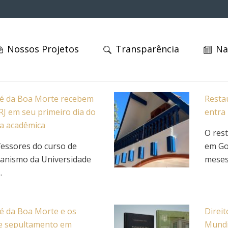
Nossos Projetos
Transparência
Na
sé da Boa Morte recebem
Resta
RJ em seu primeiro dia do
entra 
ta acadêmica
O res
fessores do curso de
em Goi
banismo da Universidade
meses.
.
sé da Boa Morte e os
Direi
 de sepultamento em
Mundia