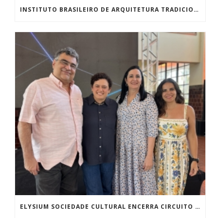
INSTITUTO BRASILEIRO DE ARQUITETURA TRADICIONAL LANÇA MANUAL DO PATRIMÔNIO COM APOIO DA ELYSIUM
ELYSIUM SOCIEDADE CULTURAL ENCERRA CIRCUITO 100 ANOS DO ART DÉCO EM GOIÂNIA