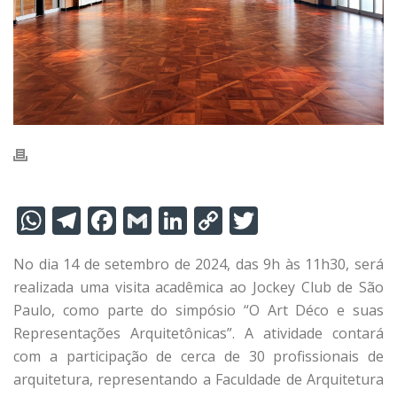
W
T
F
G
Li
C
T
h
el
ac
m
n
o
w
No dia 14 de setembro de 2024, das 9h às 11h30, será
at
e
e
ai
k
p
itt
realizada uma visita acadêmica ao Jockey Club de São
s
gr
b
l
e
y
er
Paulo, como parte do simpósio “O Art Déco e suas
A
a
o
dI
Li
Representações Arquitetônicas”. A atividade contará
p
m
o
n
n
com a participação de cerca de 30 profissionais de
arquitetura, representando a Faculdade de Arquitetura
p
k
k