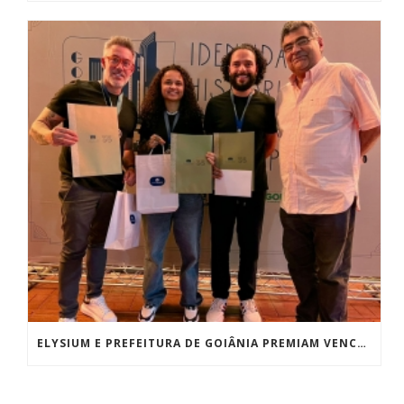
ELYSIUM E PREFEITURA DE GOIÂNIA PREMIAM VENCEDORES DO CONCURSO DE REDAÇÃO E FOTOGRAFIA “100 ANOS DO ART DÉCO”